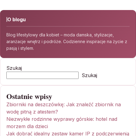
O blogu
Blog lifestylowy dla kobiet – moda damska, stylizacje,
aranżacje wnętrz i podróże. Codzienne inspiracje na życie z
pasją i stylem.
Szukaj
Szukaj
Ostatnie wpisy
Zbiorniki na deszczówkę: Jak znaleźć zbiornik na
wodę pitną z atestem?
Niezwykłe rodzinne wyprawy górskie: hotel nad
morzem dla dzieci
Jak dobrać idealny zestaw kamer IP z podczerwienią