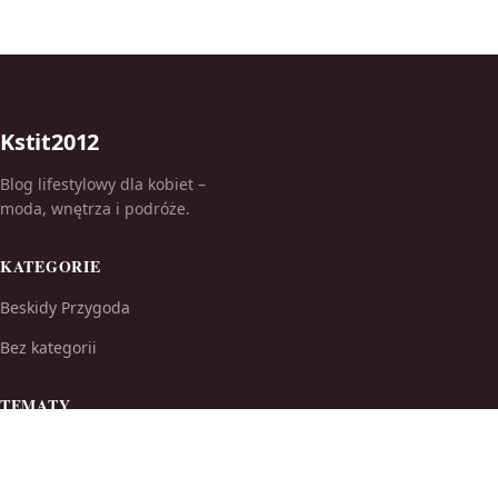
Kstit2012
Blog lifestylowy dla kobiet –
moda, wnętrza i podróże.
KATEGORIE
Beskidy Przygoda
Bez kategorii
TEMATY
Ciekawostki
Drogie miejscowości nad morzem