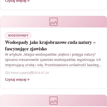
Czytaj więcej
WODOSPADY
Wodospady jako krajobrazowe cuda natury –
fascynujące zjawisko
W artykule „Magia wodospadów: piękno i potęga natury”
opisano niesamowite zjawisko wodospadów, wyjaśniając ich
imponującą urodę i siłę. Przedstawiono unikalność każdego
wodospadu, zaznaczając różnice…
3 minut czytania
2024-07-24
Czytaj więcej