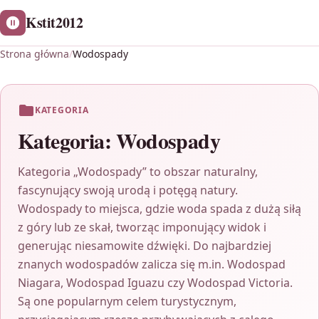
Kstit2012
Strona główna
/
Wodospady
KATEGORIA
Kategoria:
Wodospady
Kategoria „Wodospady” to obszar naturalny,
fascynujący swoją urodą i potęgą natury.
Wodospady to miejsca, gdzie woda spada z dużą siłą
z góry lub ze skał, tworząc imponujący widok i
generując niesamowite dźwięki. Do najbardziej
znanych wodospadów zalicza się m.in. Wodospad
Niagara, Wodospad Iguazu czy Wodospad Victoria.
Są one popularnym celem turystycznym,