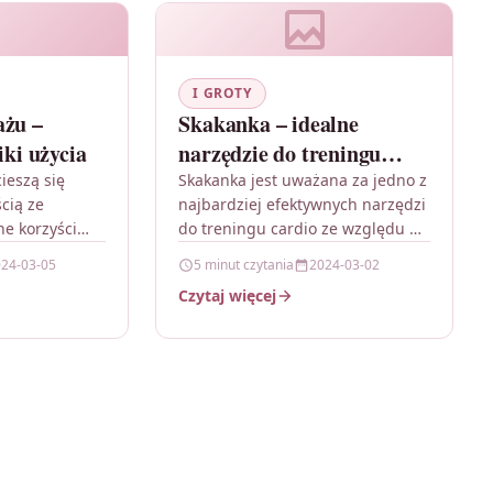
I GROTY
ażu –
Skakanka – idealne
iki użycia
narzędzie do treningu
cardio
ieszą się
Skakanka jest uważana za jedno z
cią ze
najbardziej efektywnych narzędzi
ne korzyści
do treningu cardio ze względu na
k redukcja
swoją wszechstronność i
24-03-05
5 minut czytania
2024-03-02
iększenie
prostotę. Regularne skakanie
Czytaj więcej
rawa
pozwala nie tylko…