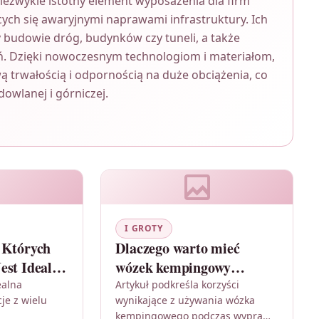
ezwykle istotny element wyposażenia dla firm
ych się awaryjnymi naprawami infrastruktury. Ich
 budowie dróg, budynków czy tuneli, a także
. Dzięki nowoczesnym technologiom i materiałom,
ą trwałością i odpornością na duże obciążenia, co
owlanej i górniczej.
I GROTY
 Których
Dlaczego warto mieć
est Idealne
wózek kempingowy
podczas wyprawy na sup
ealna
Artykuł podkreśla korzyści
je z wielu
wynikające z używania wózka
board?
kempingowego podczas wyprawy