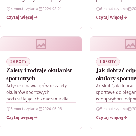
nanotechnologię oraz terapie
wszechstronności t
4 minut czytania
2024-08-01
6 minut czytania
20
komórkowe w kontekście leczenia
istnieje wiele powo
Czytaj więcej
Czytaj więcej
chorób neurodegeneracyjnych.
których warto spró
Terapie genowe oferują
trendu podczas…
obiecujące perspektywy w…
I GROTY
I GROTY
Zalety i rodzaje okularów
Jak dobrać odp
sportowych
okulary sportow
swojej dyscypli
Artykuł omawia główne zalety
Artykuł "Jak dobrać
okularów sportowych,
sportowe do biegan
podkreślając ich znaczenie dla
istotę wyboru odpo
zachowania wygody i
okularów sportowyc
5 minut czytania
2024-06-08
5 minut czytania
20
bezpieczeństwa podczas
biegaczy oraz wska
Czytaj więcej
Czytaj więcej
aktywności fizycznej. Opisuje
czynniki, które nal
ochronę przed promieniowaniem
uwagę…
UV, redukcję odblasków,…