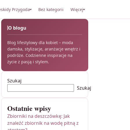
eskidy Przygoda
Bez kategorii
Więcej
O blogu
Blog lifestylowy dla kobiet – moda
damska, stylizacje, aranżacje wnętrz i
podróże. Codzienne inspiracje na
życie z pasją i stylem.
Szukaj
Szukaj
Ostatnie wpisy
Zbiorniki na deszczówkę: Jak
znaleźć zbiornik na wodę pitną z