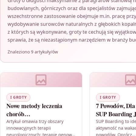
Groty o długości maksymalnie 2 paragrafów stanowią ni
budowlanych, górniczych oraz dla specjalistów zajmując
wszechstronne zastosowanie obejmuje m.in. pracę przy
wydobywanie surowców naturalnych z głębokich kopalń
z których są wykonywane, groty te cechują się wyjątkow
sprawia, że są niezastąpionym narzędziem w branży bud
Znaleziono 9 artykuły/ów
I GROTY
I GROTY
Nowe metody leczenia
7 Powodów, Dla
chorób
SUP Boarding J
neurodegeneracyjnych
na Wakacje
Artykuł omawia trzy obszary
SUP Boarding to id
innowacyjnych terapii
aktywność na wakac
neurologicznych: terapie genowe,
powodów. Oprócz