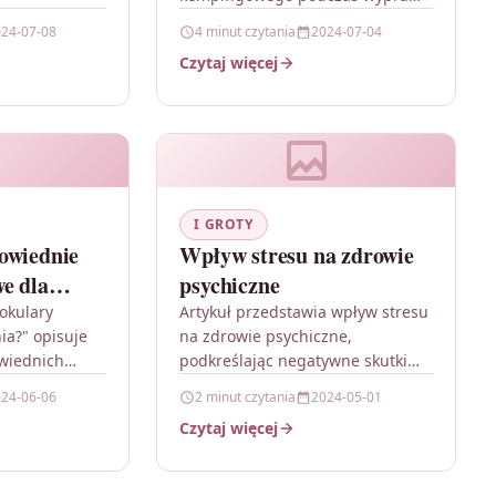
ego sportu,
na desce SUP, prezentując
24-07-08
4 minut czytania
2024-07-04
dów, dla
praktyczne zalety takiego
Czytaj więcej
bować tego
rozwiązania. Autor zwraca uwagę
na ułatwienie transportu…
I GROTY
owiednie
Wpływ stresu na zdrowie
e dla
psychiczne
ny?
 okulary
Artykuł przedstawia wpływ stresu
ia?" opisuje
na zdrowie psychiczne,
wiednich
podkreślając negatywne skutki
h dla
ciągłego napięcia i presji na
24-06-06
2 minut czytania
2024-05-01
zuje kluczowe
umysł. Opisuje zagrożenia, jakie
Czytaj więcej
eży wziąć pod
niesie długotrwały stres, takie
jak…