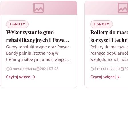
I GROTY
I GROTY
Wykorzystanie gum
Rollery do mas
rehabilitacyjnych i Power
korzyści i techn
Band w treningu siłowym
Gumy rehabilitacyjne oraz Power
Rollery do masażu c
Bandy pełnią istotną rolę w
rosnącą popularnoś
treningu siłowym, umożliwiając
względu na ich licz
zróżnicowanie i urozmaicenie
zdrowotne, takie ja
3 minut czytania
2024-03-08
4 minut czytania
20
ćwiczeń oraz pracę nad
napięcia mięśni, zw
Czytaj więcej
Czytaj więcej
wzmacnianiem różnych grup
elastyczności i pop
mięśniowych, stabilizacją…
krążenia…