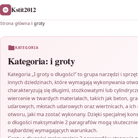
Kstit2012
Strona główna
/
i groty
KATEGORIA
Kategoria:
i groty
Kategoria „I groty o długości” to grupa narzędzi i spr
innych dziedzinach, które wymagają wykonywania otworó
charakteryzują się długimi, stożkowatymi lub cylindryc
wiercenie w twardych materiałach, takich jak beton, gr
udarowych, młotach udarowych oraz wiertnicach, a ich 
otworu, jaki ma zostać wykonany. Dzięki specjalnej kons
o długości maksymalnie 2 paragrafów mogą skutecznie
najbardziej wymagających warunkach.