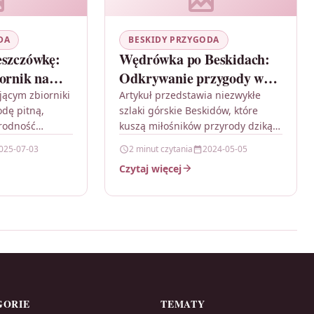
DA
BESKIDY PRZYGODA
eszczówkę:
Wędrówka po Beskidach:
iornik na
Odkrywanie przygody w
testem?
sercu gór
ącym zbiorniki
Artykuł przedstawia niezwykłe
dę pitną,
szlaki górskie Beskidów, które
rodność
kuszą miłośników przyrody dziką
raz ich
naturą i niezwykłymi widokami, a
025-07-03
2 minut czytania
2024-05-05
użytkowników.
także oferują niezapomniane
Czytaj więcej
zbiorniki
przygody oraz możliwość
mne oraz…
czerpania inspiracji…
GORIE
TEMATY