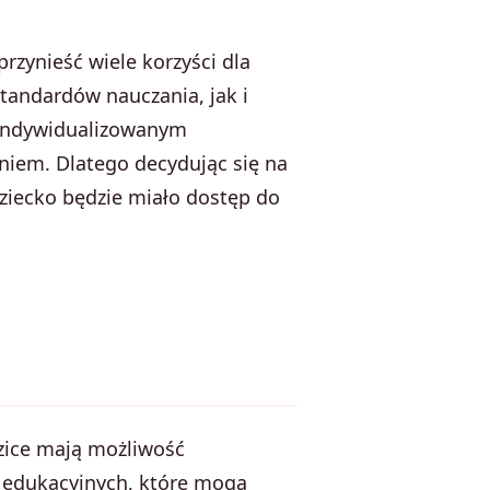
zynieść wiele korzyści dla
andardów nauczania, jak i
 zindywidualizowanym
eniem. Dlatego decydując się na
dziecko będzie miało dostęp do
zice mają możliwość
i edukacyjnych, które mogą