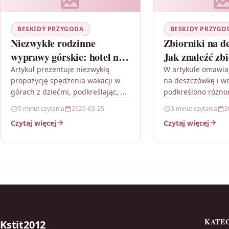
BESKIDY PRZYGODA
BESKIDY PRZYGO
Niezwykłe rodzinne
Zbiorniki na d
wyprawy górskie: hotel nad
Jak znaleźć zb
morzem dla dzieci
wodę pitną z a
Artykuł prezentuje niezwykłą
W artykule omawiaj
propozycję spędzenia wakacji w
na deszczówkę i wo
górach z dziećmi, podkreślając, że
podkreślono różno
odpowiednio zaplanowana
dostępnych opcji o
5 minut czytania
2025-03-25
3 minut czytania
2
wyprawa rodzinna może być
konsekwencje dla 
Czytaj więcej
Czytaj więcej
niezapomnianym
Propozycje opisują 
doświadczeniem. Zwraca uwagę
podziemne, nazie
na komfortowe…
KATE
Kstit2012