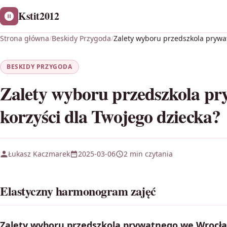
Kstit2012
Strona główna
/
Beskidy Przygoda
/
Zalety wyboru przedszkola prywat
BESKIDY PRZYGODA
Zalety wyboru przedszkola pr
korzyści dla Twojego dziecka?
Łukasz Kaczmarek
2025-03-06
2 min czytania
Elastyczny harmonogram zajęć
Zalety wyboru przedszkola prywatnego we Wrocła