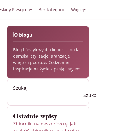
eskidy Przygoda
Bez kategorii
Więcej
O blogu
Blog lifestylowy dla kobiet – moda
damska, stylizacje, aranżacje
wnętrz i podróże. Codzienne
inspiracje na życie z pasją i stylem.
Szukaj
Szukaj
Ostatnie wpisy
Zbiorniki na deszczówkę: Jak
znaleźć zbiornik na wodę pitną