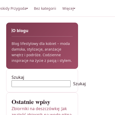
eskidy Przygoda
Bez kategorii
Więcej
O blogu
Blog lifestylowy dla kobiet – moda
damska, stylizacje, aranżacje
wnętrz i podróże. Codzienne
inspiracje na życie z pasją i stylem.
Szukaj
Szukaj
Ostatnie wpisy
Zbiorniki na deszczówkę: Jak
znaleźć zbiornik na wodę pitną