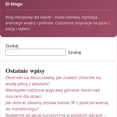
O blogu
Blog lifestylowy dla kobiet – moda damska, stylizacje,
aranżacje wnętrz i podróże. Codzienne inspiracje na życie z
pasją i stylem.
Szukaj
Szukaj
Ostatnie wpisy
Zbiorniki na deszczówkę: Jak znaleźć zbiornik na
wodę pitną z atestem?
Niezwykłe rodzinne wyprawy górskie: hotel nad
morzem dla dzieci
Jak dobrać idealny zestaw kamer IP z podczerwienią
do monitoringu?
Najlepsze atrakcje turystyczne w polskich górach –