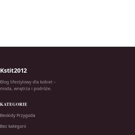
Kstit2012
Blog lifestylowy dla kobiet –
moda, wnętrza i podróże.
KATEGORIE
Beskidy Przygoda
Bez kategorii