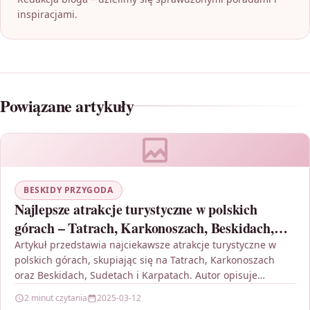
inspiracjami.
Powiązane artykuły
BESKIDY PRZYGODA
Najlepsze atrakcje turystyczne w polskich
górach – Tatrach, Karkonoszach, Beskidach,
Sudetach i Karpatach
Artykuł przedstawia najciekawsze atrakcje turystyczne w
polskich górach, skupiając się na Tatrach, Karkonoszach
oraz Beskidach, Sudetach i Karpatach. Autor opisuje
niezwykłe miejsca takie jak…
2 minut czytania
2025-03-12