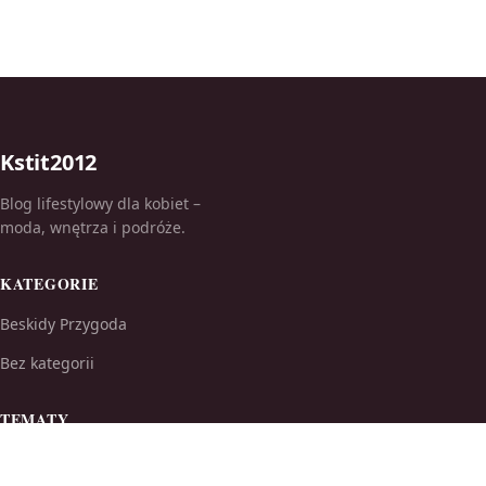
Kstit2012
Blog lifestylowy dla kobiet –
moda, wnętrza i podróże.
KATEGORIE
Beskidy Przygoda
Bez kategorii
TEMATY
Ciekawostki