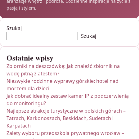
aranżacje wnętrz i podróże. Codzienne inspiracje na życie z
pasją i stylem.
Szukaj
Szukaj
Ostatnie wpisy
Zbiorniki na deszczówkę: Jak znaleźć zbiornik na
wodę pitną z atestem?
Niezwykłe rodzinne wyprawy górskie: hotel nad
morzem dla dzieci
Jak dobrać idealny zestaw kamer IP z podczerwienią
do monitoringu?
Najlepsze atrakcje turystyczne w polskich górach –
Tatrach, Karkonoszach, Beskidach, Sudetach i
Karpatach
Zalety wyboru przedszkola prywatnego wrocław –