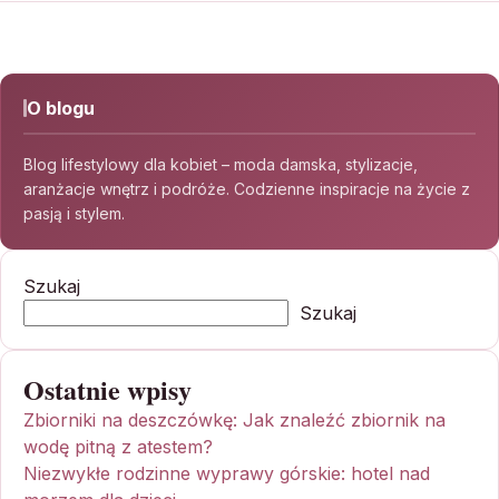
O blogu
Blog lifestylowy dla kobiet – moda damska, stylizacje,
aranżacje wnętrz i podróże. Codzienne inspiracje na życie z
pasją i stylem.
Szukaj
Szukaj
Ostatnie wpisy
Zbiorniki na deszczówkę: Jak znaleźć zbiornik na
wodę pitną z atestem?
Niezwykłe rodzinne wyprawy górskie: hotel nad