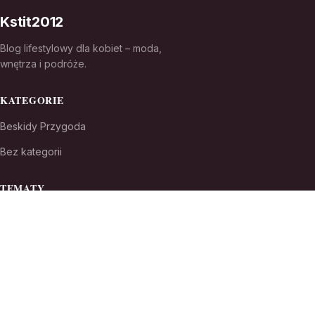
Kstit2012
Blog lifestylowy dla kobiet – moda,
wnętrza i podróże.
KATEGORIE
Beskidy Przygoda
Bez kategorii
TEMATY
Ciekawostki
Drogie miejscowości nad morzem
WIĘCEJ
Karkonosze Sceneria