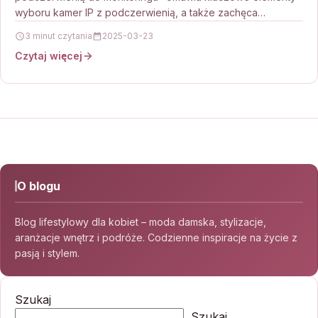
wyboru kamer IP z podczerwienią, a także zachęca
czytelników do zwrócenia…
3 minut czytania
2025-03-23
Czytaj więcej
O blogu
Blog lifestylowy dla kobiet – moda damska, stylizacje,
aranżacje wnętrz i podróże. Codzienne inspiracje na życie z
pasją i stylem.
Szukaj
Szukaj