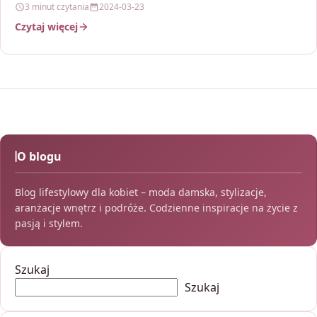
3 minut czytania
2024-03-23
Czytaj więcej
O blogu
Blog lifestylowy dla kobiet – moda damska, stylizacje,
aranżacje wnętrz i podróże. Codzienne inspiracje na życie z
pasją i stylem.
Szukaj
Szukaj