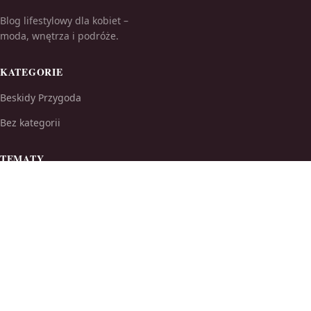
Blog lifestylowy dla kobiet –
moda, wnętrza i podróże.
KATEGORIE
Beskidy Przygoda
Bez kategorii
TEMATY
Ciekawostki
Drogie miejscowości nad morzem
WIĘCEJ
Karkonosze Sceneria
Tatry Wszystko